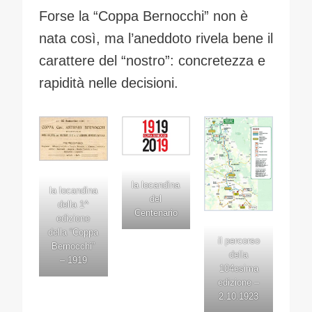
Forse la “Coppa Bernocchi” non è
nata così, ma l’aneddoto rivela bene il
carattere del “nostro”: concretezza e
rapidità nelle decisioni.
la locandina
la locandina
del
della 1^
Centenario
edizione
della “Coppa
il percorso
Bernocchi”
della
– 1919
104esima
edizione –
2.10.1923