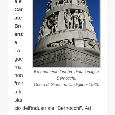
a e
Car
ate
Bri
anz
a
.
La
gue
rra
Il monumento funebre della famiglia
non
Bernocchi.
fren
Opera di Giannino Castiglioni
1933.
a lo
slan
cio dell’industriale “Bernocchi”. Ad