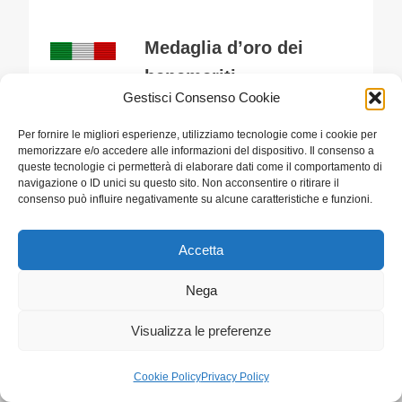
Medaglia d’oro dei
benemeriti
Gestisci Consenso Cookie
dell’istruzione professionale
Per fornire le migliori esperienze, utilizziamo tecnologie come i cookie per
memorizzare e/o accedere alle informazioni del dispositivo. Il consenso a
Grande ufficiale della
queste tecnologie ci permetterà di elaborare dati come il comportamento di
navigazione o ID unici su questo sito. Non acconsentire o ritirare il
Corona del Regno
consenso può influire negativamente su alcune caratteristiche e funzioni.
Accetta
Nega
Visualizza le preferenze
Articoli simili
Cookie Policy
Privacy Policy