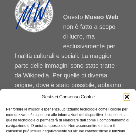
Questo
Museo Web
non è fatto a scopo
di lucro, ma
esclusivamente per
finalità culturali e sociali. La maggior
parte delle immagini sono state tratte
da Wikipedia. Per quelle di diversa
origine, dove è stato possibile, abbiamo
citato la fonte. Nei casi in cui questa
Gestisci Consenso Cookie
non fosse citata, invitiamo l’autore a
Per fornire le migliori esperienze, utilizziamo tecnologie come i cookie per
mettersi in contatto con noi:
memorizzare e/o accedere alle informazioni del dispositivo. Il consenso a
queste tecnologie ci permetterà di elaborare dati come il comportamento di
info@apil.it
, al fine di attribuire alle
navigazione o ID unici su questo sito. Non acconsentire o ritirare il
consenso può influire negativamente su alcune caratteristiche e funzioni.
immagini l’esatta provenienza.