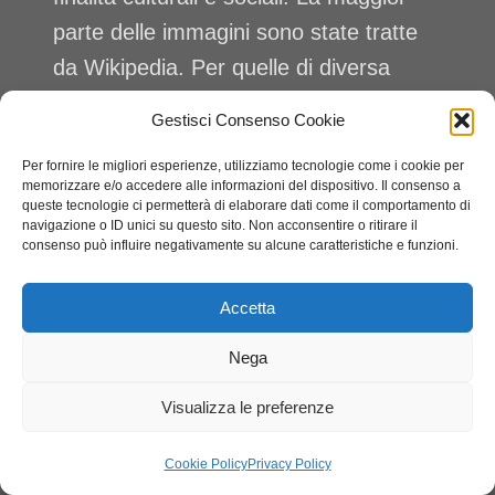
parte delle immagini sono state tratte
da Wikipedia. Per quelle di diversa
origine, dove è stato possibile, abbiamo
Gestisci Consenso Cookie
citato la fonte. Nei casi in cui questa
Per fornire le migliori esperienze, utilizziamo tecnologie come i cookie per
non fosse citata, invitiamo l’autore a
memorizzare e/o accedere alle informazioni del dispositivo. Il consenso a
mettersi in contatto con noi:
queste tecnologie ci permetterà di elaborare dati come il comportamento di
navigazione o ID unici su questo sito. Non acconsentire o ritirare il
info@apil.it
, al fine di attribuire alle
consenso può influire negativamente su alcune caratteristiche e funzioni.
immagini l’esatta provenienza.
Accetta
Nega
© 2026 APIL APS. Tutti i diritti riservati · Codice fiscale
Visualizza le preferenze
92022860156 ·
PRIVACY POLICY
·
COOKIE
POLICY
Cookie Policy
Privacy Policy