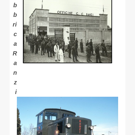
b
b
ri
c
a
R
a
n
z
i