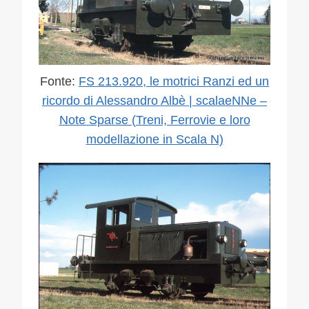
Fonte:
FS 213.920, le motrici Ranzi ed un
ricordo di Alessandro Albè | scalaeNNe –
Note Sparse (Treni, Ferrovie e loro
modellazione in Scala N)