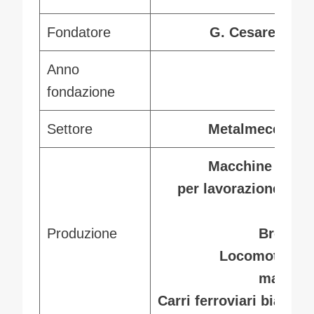
Fondatore
G. Cesare Ranz
Anno
192
fondazione
Settore
Metalmeccanic
Macchine e tela
per
lavorazione dell
lan
Produzione
Brevetti
Locomotori d
manovr
Carri ferroviari biassial