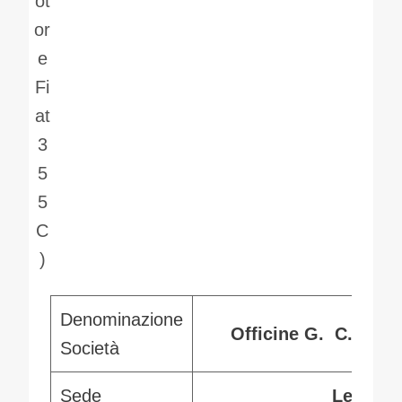
ot
or
e
Fi
at
3
5
5
C
)
Denominazione
Officine G. C. Ranz
Società
Sede
Legnan