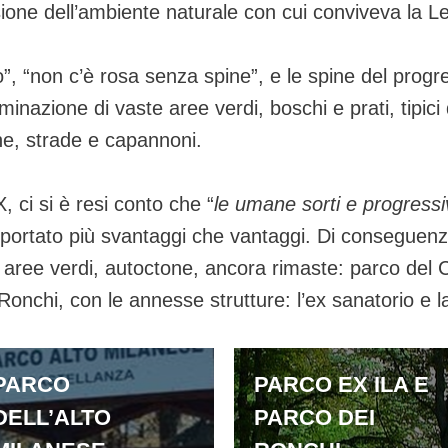
ne dell’ambiente naturale con cui conviveva la Le
o”, “non c’è rosa senza spine”, e le spine del prog
minazione di vaste aree verdi, boschi e prati, tipic
che, strade e capannoni.
, ci si è resi conto che “
le umane sorti e progressi
e portato più svantaggi che vantaggi. Di conseguenz
e aree verdi, autoctone, ancora rimaste: parco del 
nchi, con le annesse strutture: l’ex sanatorio e la
PARCO
PARCO EX ILA E
DELL’ALTO
PARCO DEI