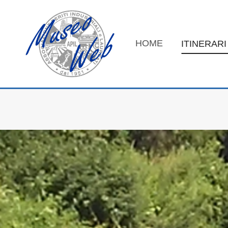
Salta
al
contenuto
HOME
ITINERARI